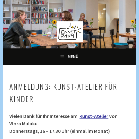
Springe
zum
Inhalt
KULTUR, KURSE UND VERANSTALTUNGEN FÜR ALLE
ENNETRAUM –
GENERATIONEN
KULTURZENTRUM
ENNETBADEN
MENÜ
ANMELDUNG: KUNST-ATELIER FÜR
KINDER
Vielen Dank für Ihr Interesse am
Kunst-Atelier
von
Vlora Mulaku.
Donnerstags, 16 – 17.30 Uhr (einmal im Monat)