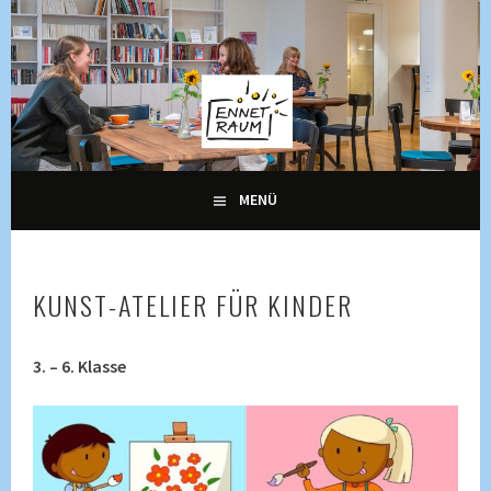
Springe
zum
Inhalt
KULTUR, KURSE UND VERANSTALTUNGEN FÜR ALLE
ENNETRAUM –
GENERATIONEN
KULTURZENTRUM
ENNETBADEN
MENÜ
KUNST-ATELIER FÜR KINDER
3. – 6. Klasse