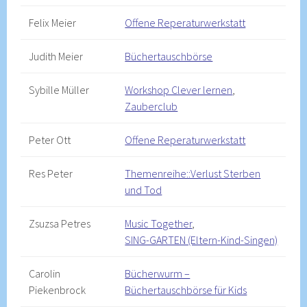
Felix Meier
Offene Reperaturwerkstatt
Judith Meier
Büchertauschbörse
Sybille Müller
Workshop Clever lernen
,
Zauberclub
Peter Ott
Offene Reperaturwerkstatt
Res Peter
Themenreihe::Verlust Sterben
und Tod
Zsuzsa Petres
Music Together
,
SING-GARTEN (Eltern-Kind-Singen)
Carolin
Bücherwurm –
Piekenbrock
Büchertauschbörse für Kids