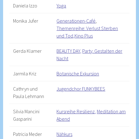
Daniela Izzo
Yoga
Monika Jufer
Generationen-Café
,
Themenreihe: Verlust Sterben
und Tod,
Kino Plus
Gerda Klamer
BEAUTY DAY,
Party: Gestalten der
Nacht
Jarmila Kriz
Botanische Exkursion
Cathryn und
Jugendchor FUNKYBEES
Paula Lehmann
Silvia Mancini
Kursreihe Resilienz,
Meditation am
Gasparini
Abend
Patricia Meder
Nähkurs