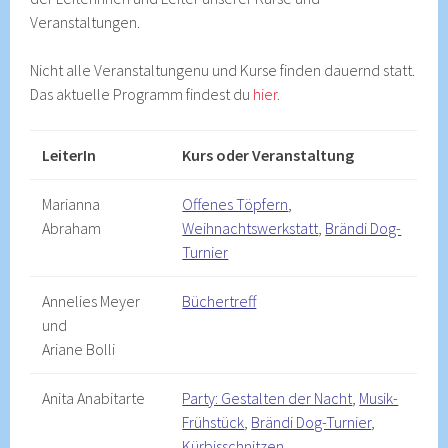
Veranstaltungen.
Nicht alle Veranstaltungenu und Kurse finden dauernd statt.
Das aktuelle Programm findest du
hier.
LeiterIn
Kurs oder Veranstaltung
Marianna
Offenes Töpfern
,
Abraham
Weihnachtswerkstatt
,
Brändi Dog-
Turnier
Annelies Meyer
Büchertreff
und
Ariane Bolli
Anita Anabitarte
Party: Gestalten der Nacht
,
Musik-
Frühstück
,
Brändi Dog-Turnier
,
Kürbisschnitzen