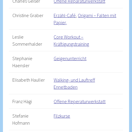
Charles Geiser
Offene Reparaturwerkstatt
Christine Graber
Erzähl-Café
,
Origami – Falten mit
Papier,
Leslie
Core Workout –
Sommerhalder
Kräftigungstraining
Stephanie
Geigenunterricht
Haensler
Elisabeth Hauller
Walking- und Lauftreff
Ennetbaden
Franz Hägi
Offene Reperaturwerkstatt
Stefanie
Filzkurse
Hofmann