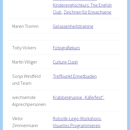
Kinderenglischkurs: The English
Club
,
Zeichnen für Erwachsene
Maren Tromm
Gelassenheitstraining
Toby Vickers
Fotografiekurs
Martin Villiger
Culture Clash
Sonja Westfeld
Treffpunkt Ennetbaden
und Team
wechselnde
Krabbelgruppe „Käferfest“
,
Asprechpersonen
Viktor
Robotik-Lego-Workshops
,
Zimmermann
Visuelles Programmieren