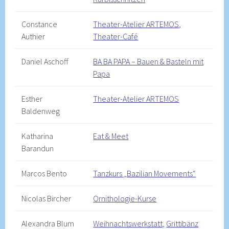
Constance
Theater-Atelier ARTEMOS
,
Authier
Theater-Café
Daniel Aschoff
BA BA PAPA – Bauen & Basteln mit
Papa
Esther
Theater-Atelier ARTEMOS
Baldenweg
Katharina
Eat & Meet
Barandun
Marcos Bento
Tanzkurs „Bazilian Movements“
Nicolas Bircher
Ornithologie-Kurse
Alexandra Blum
Weihnachtswerkstatt,
Grittibänz