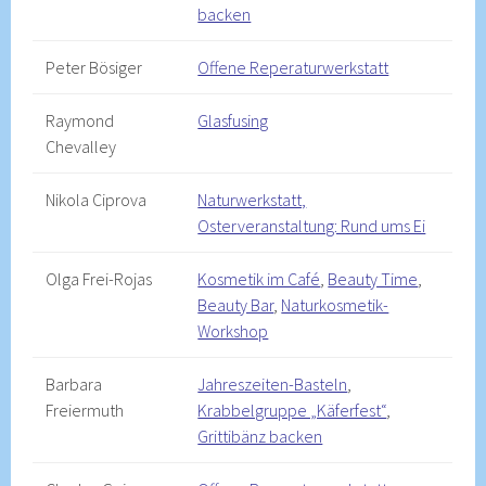
backen
Peter Bösiger
Offene Reperaturwerkstatt
Raymond
Glasfusing
Chevalley
Nikola Ciprova
Naturwerkstatt,
Osterveranstaltung: Rund ums Ei
Olga Frei-Rojas
Kosmetik im Café
,
Beauty Time
,
Beauty Bar
,
Naturkosmetik-
Workshop
Barbara
Jahreszeiten-Basteln
,
Freiermuth
Krabbelgruppe „Käferfest“
,
Grittibänz backen