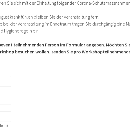
ären Sie sich mit der Einhaltung folgender Corona-Schutzmassnahme
gust krank fühlen bleiben Sie der Veranstaltung fern.
 bei der Veranstaltung im Ennetraum tragen Sie durchgängig eine 
nd Hygieneregeln ein.
gsevent teilnehmenden Person im Formular angeben. Möchten Si
rkshop besuchen wollen, senden Sie pro Workshopteilnehmenden
lich)