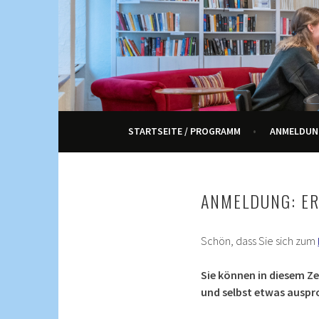
Springe
zum
Inhalt
KULTUR, KURSE UND VERANSTALTUNGEN FÜ
ENNETRAUM – KULT
STARTSEITE / PROGRAMM
ANMELDUN
ANMELDUNG: ER
Schön, dass Sie sich zum
Sie können in diesem Z
und selbst etwas auspro