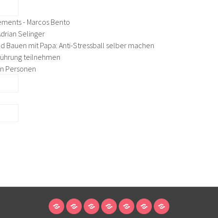
vements - Marcos Bento
drian Selinger
nd Bauen mit Papa: Anti-Stressball selber machen
Führung teilnehmen
en Personen
STARTSEITE
ANMELDUNG
MITGLIEDSCHAFT/UNTERSTÜTZEN
ÜBER
ENNETRAUM
KONTAKT
PRESSE