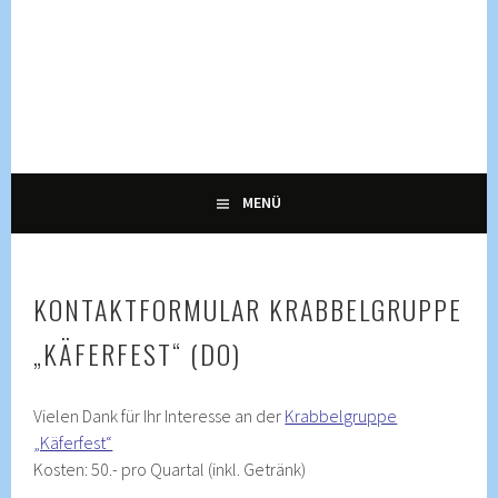
Springe
zum
Inhalt
KULTUR, KURSE UND VERANSTALTUNGEN FÜR ALLE
ENNETRAUM –
GENERATIONEN
KULTURZENTRUM
ENNETBADEN
MENÜ
KONTAKTFORMULAR KRABBELGRUPPE
„KÄFERFEST“ (DO)
Vielen Dank für Ihr Interesse an der
Krabbelgruppe
„Käferfest“
Kosten: 50.- pro Quartal (inkl. Getränk)