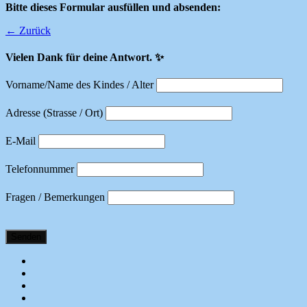
Bitte dieses Formular ausfüllen und absenden:
← Zurück
Vielen Dank für deine Antwort. ✨
Vorname/Name des Kindes / Alter
Adresse (Strasse / Ort)
E-Mail
Telefonnummer
Fragen / Bemerkungen
Senden
Startseite
/
Anmeldung
Programm
Mitgliedschaft/Unterstützen
Über