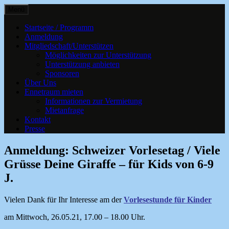
Springe
Menü
zum
Kultur, Kurse und Veranstaltungen für
Ennetraum – Kulturzentrum
Inhalt
Startseite / Programm
alle Generationen
Anmeldung
Ennetbaden
Mitgliedschaft/Unterstützen
Möglichkeiten zur Unterstützung
Unterstützung anbieten
Sponsoren
Über Uns
Ennetraum mieten
Informationen zur Vermietung
Mietanfrage
Kontakt
Presse
Anmeldung: Schweizer Vorlesetag / Viele
Grüsse Deine Giraffe – für Kids von 6-9
J.
Vielen Dank für Ihr Interesse am der
Vorlesestunde für Kinder
am Mittwoch, 26.05.21, 17.00 – 18.00 Uhr.