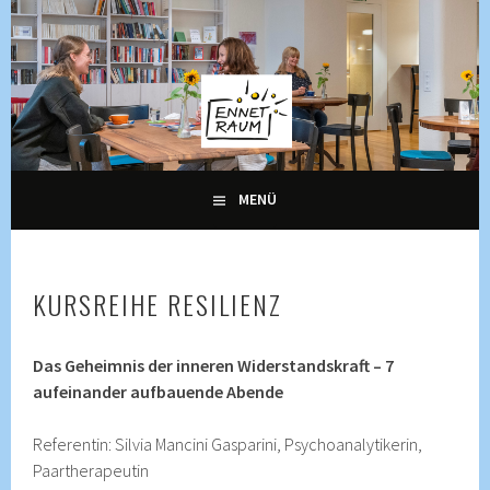
Springe
zum
Inhalt
KULTUR, KURSE UND VERANSTALTUNGEN FÜR ALLE
ENNETRAUM –
GENERATIONEN
KULTURZENTRUM
ENNETBADEN
MENÜ
KURSREIHE RESILIENZ
Das Geheimnis der inneren Widerstandskraft – 7
aufeinander aufbauende Abende
Referentin: Silvia Mancini Gasparini, Psychoanalytikerin,
Paartherapeutin