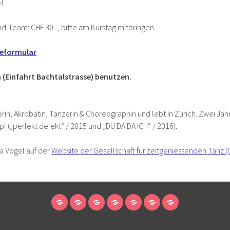
!
nd-Team: CHF 30.-, bitte am Kurstag mitbringen.
eformular
 (Einfahrt Bachtalstrasse) benutzen.
erin, Akrobatin, Tänzerin & Choreographin und lebt in Zürich. Zwei Jahr
pf („perfekt defekt“ / 2015 und „DU DA DA ICH“ / 2016).
ra Vogel auf der
Website der Gesellschaft für zeitgeniessenden Tanz (
STARTSEITE
ANMELDUNG
MITGLIEDSCHAFT/UNTERSTÜTZEN
ÜBER
ENNETRAUM
KONTAKT
PRESSE
/
UNS
MIETEN