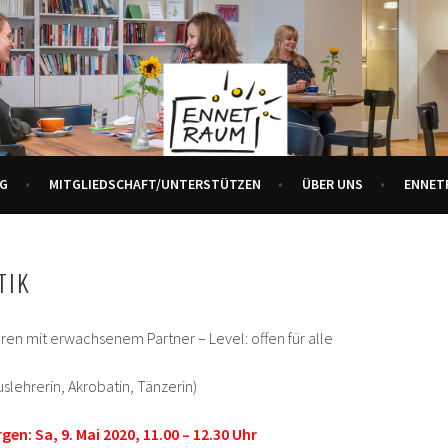
R ALLE GENERATIONEN
URZENTRUM ENNETBADEN
G
MITGLIEDSCHAFT/UNTERSTÜTZEN
ÜBER UNS
ENNET
TIK
ahren mit erwachsenem Partner – Level: offen für alle
uslehrerin, Akrobatin, Tänzerin)
en: Sa, 9. Mai 2020, 11.00 – 12.30 Uhr