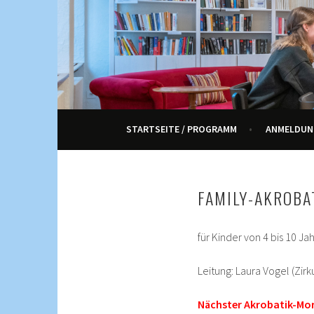
Springe
zum
Inhalt
KULTUR, KURSE UND VERANSTALTUNGEN FÜ
ENNETRAUM – KULT
STARTSEITE / PROGRAMM
ANMELDUN
FAMILY-AKROBA
für Kinder von 4 bis 10 J
Leitung: Laura Vogel (Zirk
Nächster Akrobatik-Morg