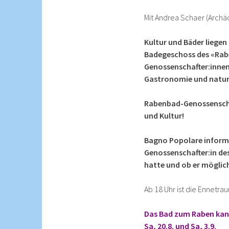
Mit Andrea Schaer (Archä
Kultur und Bäder liegen
Badegeschoss des «Raben
Genossenschafter:innen
Gastronomie und natur
Rabenbad-Genossenscha
und Kultur!
Bagno Popolare informi
Genossenschafter:in de
hatte und ob er möglic
Ab 18 Uhr ist die Ennetra
Das Bad zum Raben kan
Sa, 20.8. und Sa, 3.9.