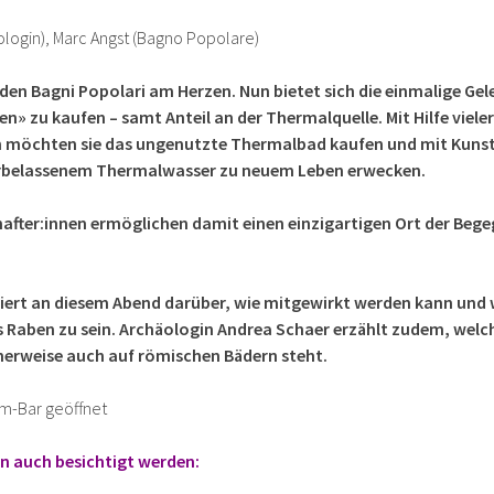
ologin), Marc Angst (Bagno Popolare)
 den Bagni Popolari am Herzen. Nun bietet sich die einmalige Gel
» zu kaufen – samt Anteil an der Thermalquelle. Mit Hilfe viele
 möchten sie das ungenutzte Thermalbad kaufen und mit Kunst
belassenem Thermalwasser zu neuem Leben erwecken.
fter:innen ermöglichen damit einen einzigartigen Ort der Be
ert an diesem Abend darüber, wie mitgewirkt werden kann und w
s Raben zu sein. Archäologin Andrea Schaer erzählt zudem, wel
herweise auch auf römischen Bädern steht.
um-Bar geöffnet
n auch besichtigt werden: