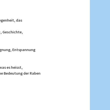
egenheit, das
r
, Geschichte,
gegnung, Entspannung
as es heisst,
che Bedeutung der Raben