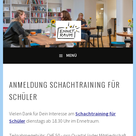
Springe
zum
Inhalt
KULTUR, KURSE UND VERANSTALTUNGEN FÜR ALLE
ENNETRAUM –
GENERATIONEN
KULTURZENTRUM
ENNETBADEN
MENÜ
ANMELDUNG SCHACHTRAINING FÜR
SCHÜLER
Vielen Dank für Dein Interesse am
Schachtraining für
Schüler
dienstags ab 18.30 Uhr im Ennetraum.
Teilnahmegebühr: CHF 50.- pro Quartal (oder Mitgliedschaft