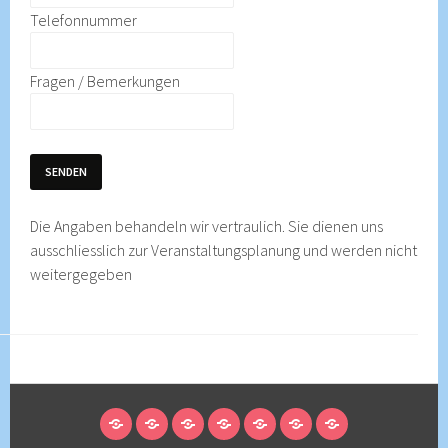
Telefonnummer
Fragen / Bemerkungen
SENDEN
Die Angaben behandeln wir vertraulich. Sie dienen uns
ausschliesslich zur Veranstaltungsplanung und werden nicht
weitergegeben
STARTSEITE
ANMELDUNG
MITGLIEDSCHAFT/UNTERSTÜTZEN
ÜBER
ENNETRAUM
KONTAKT
PRESSE