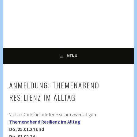
Springe
zum
Inhalt
KULTUR, KURSE UND VERANSTALTUNGEN FÜR ALLE
ENNETRAUM –
GENERATIONEN
KULTURZENTRUM
ENNETBADEN
MENÜ
ANMELDUNG: THEMENABEND
RESILIENZ IM ALLTAG
Vielen Dank für Ihr Interesse am zweiteiligen
Themenabend Resilienz im Alltag
Do, 25.01.24 und
Do, 01.02.24