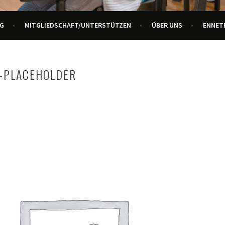
URZENTRUM ENNETBADEN
G
MITGLIEDSCHAFT/UNTERSTÜTZEN
ÜBER UNS
ENNET
-PLACEHOLDER