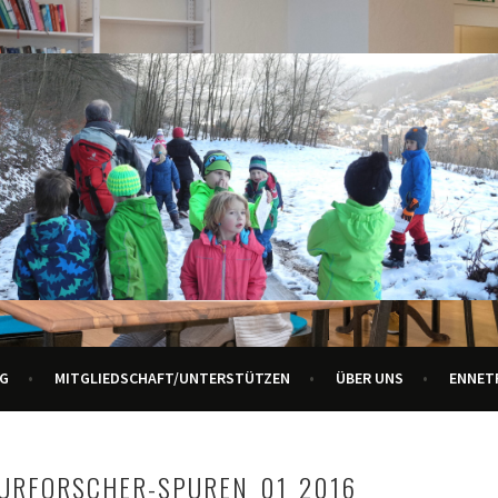
R ALLE GENERATIONEN
URZENTRUM ENNETBADEN
G
MITGLIEDSCHAFT/UNTERSTÜTZEN
ÜBER UNS
ENNET
TURFORSCHER-SPUREN_01_2016