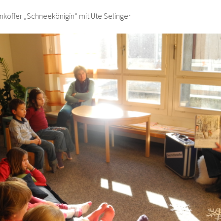
nkoffer „Schneekönigin“ mit Ute Selinger