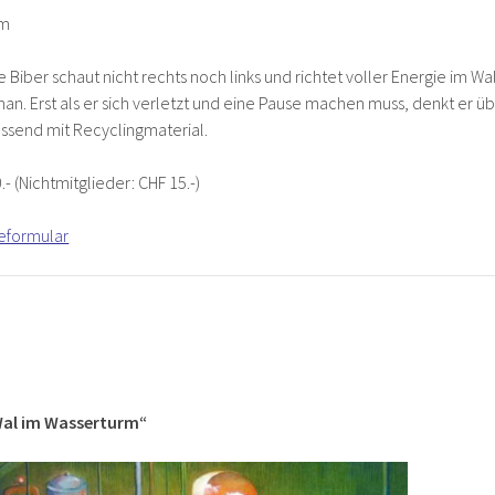
im
Biber schaut nicht rechts noch links und richtet voller Energie im Wa
n. Erst als er sich verletzt und eine Pause machen muss, denkt er ü
essend mit Recyclingmaterial.
 (Nichtmitglieder: CHF 15.-)
eformular
Wal im Wasserturm“