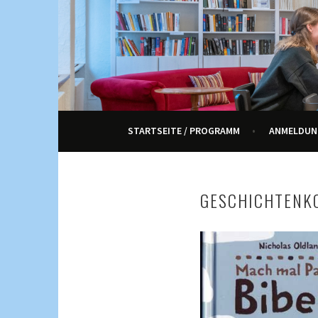
Springe
zum
Inhalt
KULTUR, KURSE UND VERANSTALTUNGEN FÜ
ENNETRAUM – KULT
STARTSEITE / PROGRAMM
ANMELDUN
GESCHICHTENK