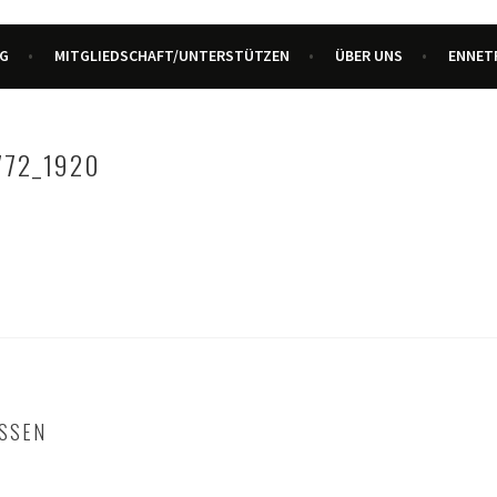
URZENTRUM ENNETBADEN
G
MITGLIEDSCHAFT/UNTERSTÜTZEN
ÜBER UNS
ENNET
772_1920
SSEN