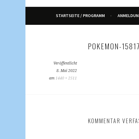
ENNETRAUM – KULT
STARTSEITE / PROGRAMM
ANMELDUN
POKEMON-1581
Veröffentlicht
8. Mai 2022
am
1440 × 2511
KOMMENTAR VERFA