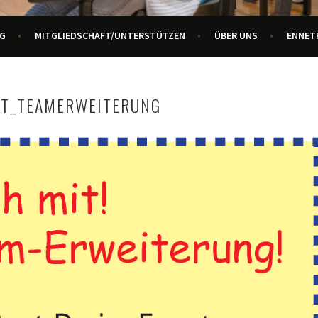
URZENTRUM ENNETBADEN
G
MITGLIEDSCHAFT/UNTERSTÜTZEN
ÜBER UNS
ENNET
AT_TEAMERWEITERUNG