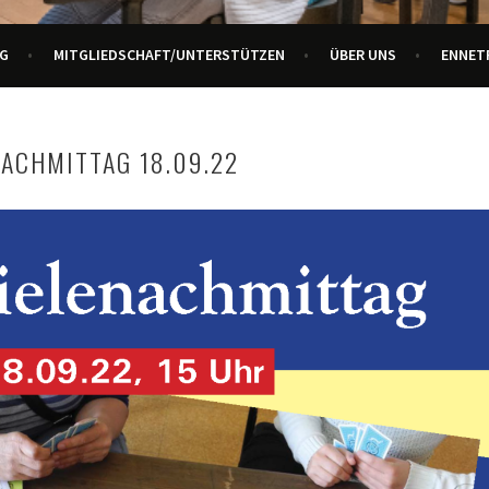
URZENTRUM ENNETBADEN
G
MITGLIEDSCHAFT/UNTERSTÜTZEN
ÜBER UNS
ENNET
NACHMITTAG 18.09.22