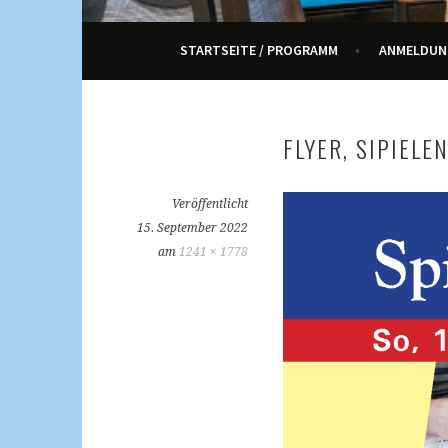
ENNETRAUM – KULT
STARTSEITE / PROGRAMM
ANMELDUN
FLYER, SIPIELE
Veröffentlicht
15. September 2022
am
1241 × 1778