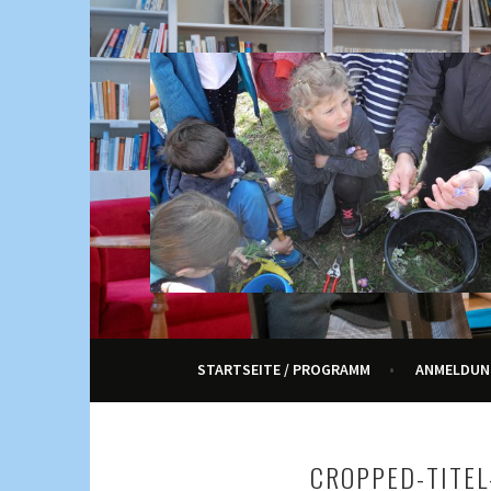
Springe
zum
Inhalt
KULTUR, KURSE UND VERANSTALTUNGEN FÜ
ENNETRAUM – KULT
STARTSEITE / PROGRAMM
ANMELDUN
CROPPED-TITEL