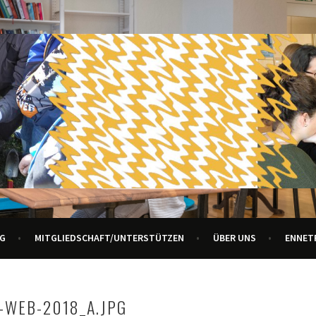
R ALLE GENERATIONEN
URZENTRUM ENNETBADEN
G
MITGLIEDSCHAFT/UNTERSTÜTZEN
ÜBER UNS
ENNET
-WEB-2018_A.JPG