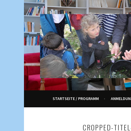
Springe
zum
Inhalt
KULTUR, KURSE UND VERANSTALTUNGEN FÜ
ENNETRAUM – KULT
STARTSEITE / PROGRAMM
ANMELDUN
CROPPED-TITEL