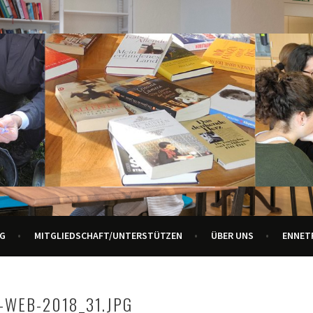
R ALLE GENERATIONEN
URZENTRUM ENNETBADEN
G
MITGLIEDSCHAFT/UNTERSTÜTZEN
ÜBER UNS
ENNET
-WEB-2018_31.JPG