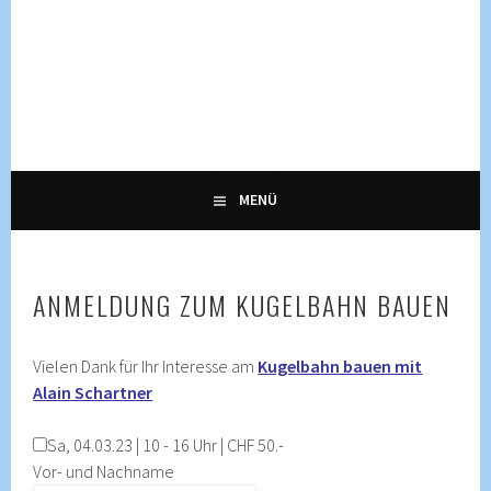
Springe
zum
Inhalt
KULTUR, KURSE UND VERANSTALTUNGEN FÜR ALLE
ENNETRAUM –
GENERATIONEN
KULTURZENTRUM
ENNETBADEN
MENÜ
ANMELDUNG ZUM KUGELBAHN BAUEN
Vielen Dank für Ihr Interesse am
Kugelbahn bauen mit
Alain Schartner
Sa, 04.03.23 | 10 - 16 Uhr | CHF 50.-
Vor- und Nachname