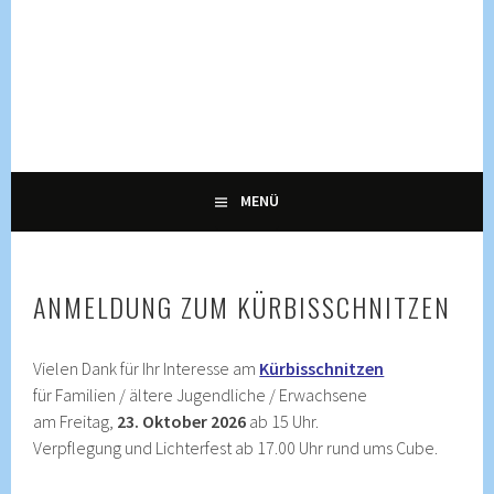
Springe
zum
Inhalt
KULTUR, KURSE UND VERANSTALTUNGEN FÜR ALLE
ENNETRAUM –
GENERATIONEN
KULTURZENTRUM
ENNETBADEN
MENÜ
ANMELDUNG ZUM KÜRBISSCHNITZEN
Vielen Dank für Ihr Interesse am
Kürbisschnitzen
für Familien / ältere Jugendliche / Erwachsene
am Freitag,
23. Oktober 2026
ab 15 Uhr.
Verpflegung und Lichterfest ab 17.00 Uhr rund ums Cube.