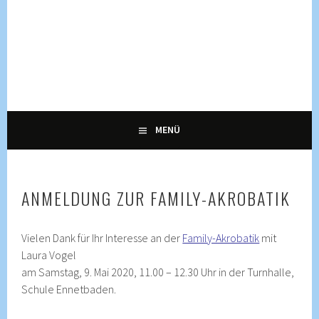
Springe
zum
Inhalt
KULTUR, KURSE UND VERANSTALTUNGEN FÜR ALLE
ENNETRAUM –
GENERATIONEN
KULTURZENTRUM
ENNETBADEN
MENÜ
ANMELDUNG ZUR FAMILY-AKROBATIK
Vielen Dank für Ihr Interesse an der
Family-Akrobatik
mit
Laura Vogel
am Samstag, 9. Mai 2020, 11.00 – 12.30 Uhr in der Turnhalle,
Schule Ennetbaden.