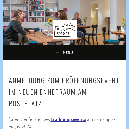
Springe
zum
Inhalt
KULTUR, KURSE UND VERANSTALTUNGEN FÜR ALLE
ENNETRAUM –
GENERATIONEN
KULTURZENTRUM
ENNETBADEN
MENÜ
ANMELDUNG ZUM ERÖFFNUNGSEVENT
IM NEUEN ENNETRAUM AM
POSTPLATZ
für ein Zeitfenster des
Eröffnungsevents
am Samstag 29.
August 2020.