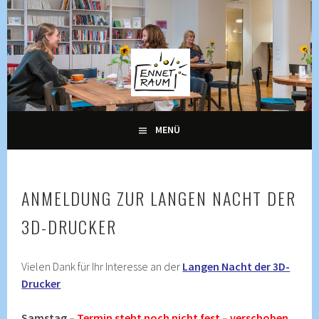
Springe
zum
Inhalt
KULTUR, KURSE UND VERANSTALTUNGEN FÜR ALLE
ENNETRAUM –
GENERATIONEN
KULTURZENTRUM
ENNETBADEN
MENÜ
ANMELDUNG ZUR LANGEN NACHT DER
3D-DRUCKER
Vielen Dank für Ihr Interesse an der
Langen Nacht der 3D-
Drucker
Samstag –
Termin steht noch nicht fest – verschoben