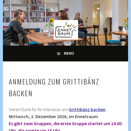
Springe
zum
Inhalt
KULTUR, KURSE UND VERANSTALTUNGEN FÜR ALLE
ENNETRAUM –
GENERATIONEN
KULTURZENTRUM
ENNETBADEN
MENÜ
ANMELDUNG ZUM GRITTIBÄNZ
BACKEN
Vielen Dank für Ihr Interesse am
Grittibänz backen
Mittwoch, 2. Dezember 2026, im Ennetraum
Es gibt zwei Gruppen, die erste Gruppe startet um 14.00
Uhr, die zweite um 15 Uhr