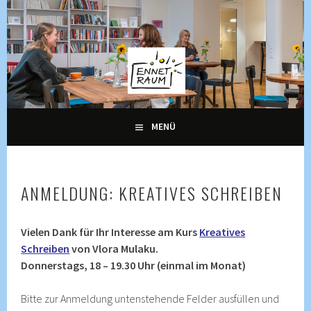
Springe
zum
Inhalt
KULTUR, KURSE UND VERANSTALTUNGEN FÜR ALLE
ENNETRAUM –
GENERATIONEN
KULTURZENTRUM
ENNETBADEN
MENÜ
ANMELDUNG: KREATIVES SCHREIBEN
Vielen Dank für Ihr Interesse am Kurs
Kreatives
Schreiben
von Vlora Mulaku.
Donnerstags, 18 – 19.30 Uhr (einmal im Monat)
Bitte zur Anmeldung untenstehende Felder ausfüllen und