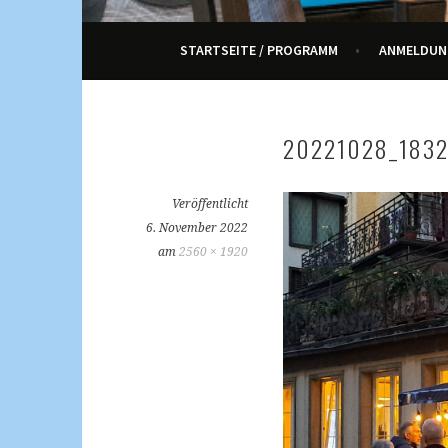
ENNETRAUM – KULT
STARTSEITE / PROGRAMM
ANMELDUN
20221028_183
Veröffentlicht
6. November 2022
am
2560 × 1920