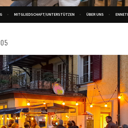
URZENTRUM ENNETBADEN
G
MITGLIEDSCHAFT/UNTERSTÜTZEN
ÜBER UNS
ENNET
205