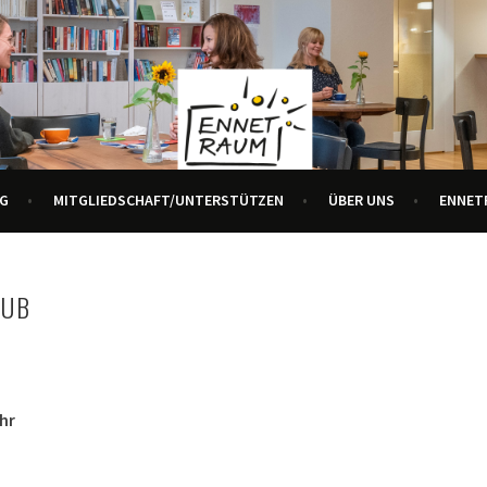
R ALLE GENERATIONEN
URZENTRUM ENNETBADEN
G
MITGLIEDSCHAFT/UNTERSTÜTZEN
ÜBER UNS
ENNET
LUB
Uhr