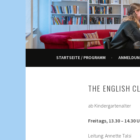
Springe
zum
Inhalt
KULTUR, KURSE UND VERANSTALTUNGEN FÜ
ENNETRAUM – KULT
STARTSEITE / PROGRAMM
ANMELDUN
THE ENGLISH C
ab Kindergartenalter
Freitags, 13.30 – 14.30 
Leitung: Annette Talsi