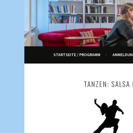
Springe
zum
Inhalt
KULTUR, KURSE UND VERANSTALTUNGEN FÜ
ENNETRAUM – KULT
STARTSEITE / PROGRAMM
ANMELDUN
TANZEN: SALSA