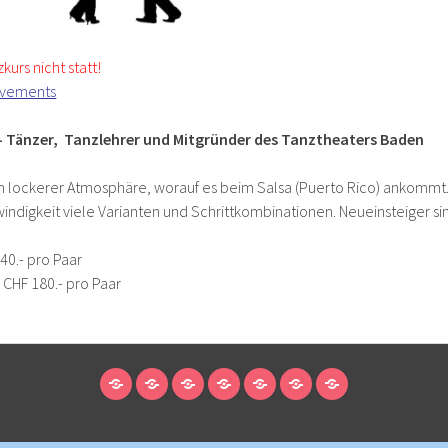
kurs nicht statt!
ovements
– Tänzer, Tanzlehrer und Mitgründer des Tanztheaters Baden
in lockerer Atmosphäre, worauf es beim Salsa (Puerto Rico) ankommt.
indigkeit viele Varianten und Schrittkombinationen. Neueinsteiger s
40.- pro Paar
 CHF 180.- pro Paar
STARTSEITE
ANMELDUNG
MITGLIEDSCHAFT/UNTERSTÜTZEN
ÜBER
ENNETRAUM
KONTAKT
PRESSE
/
UNS
MIETEN
PROGRAMM