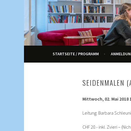
Springe
zum
Inhalt
KULTUR, KURSE UND VERANSTALTUNGEN FÜ
ENNETRAUM – KULT
STARTSEITE / PROGRAMM
ANMELDUN
SEIDENMALEN (
Mittwoch, 02. Mai 2018 1
Leitung: Barbara Schleuni
CHF 20.- inkl. Zvieri – (Ni