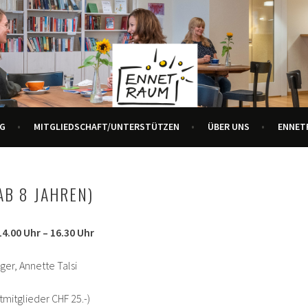
R ALLE GENERATIONEN
URZENTRUM ENNETBADEN
G
MITGLIEDSCHAFT/UNTERSTÜTZEN
ÜBER UNS
ENNET
AB 8 JAHREN)
4.00 Uhr – 16.30 Uhr
ger, Annette Talsi
chtmitglieder CHF 25.-)