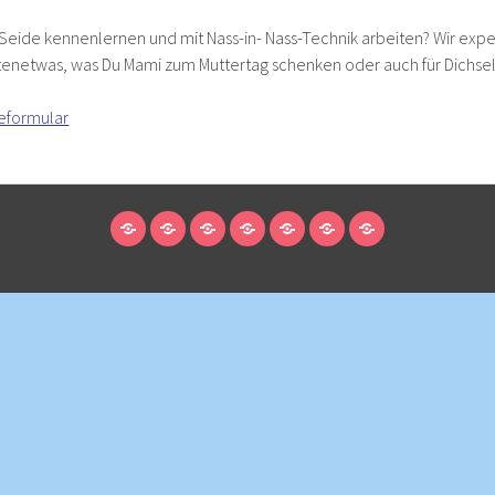
 Seide kennenlernen und mit Nass-in- Nass-Technik arbeiten? Wir exp
tenetwas, was Du Mami zum Muttertag schenken oder auch für Dichsel
eformular
STARTSEITE
ANMELDUNG
MITGLIEDSCHAFT/UNTERSTÜTZEN
ÜBER
ENNETRAUM
KONTAKT
PRESSE
/
UNS
MIETEN
PROGRAMM