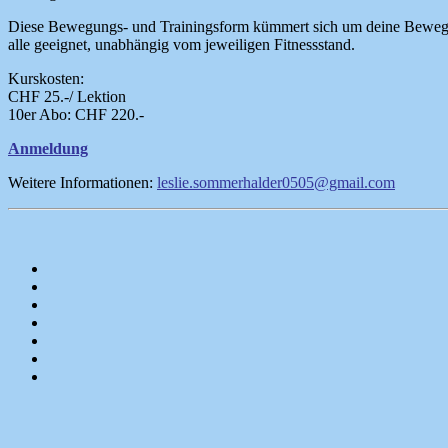
Diese Bewegungs- und Trainingsform kümmert sich um deine Beweglich
alle geeignet, unabhängig vom jeweiligen Fitnessstand.
Kurskosten:
CHF 25.-/ Lektion
10er Abo: CHF 220.-
Anmeldung
Weitere Informationen:
leslie.sommerhalder0505@gmail.com
Startseite
/
Anmeldung
Programm
Mitgliedschaft/Unterstützen
Über
Uns
Ennetraum
mieten
Kontakt
Presse