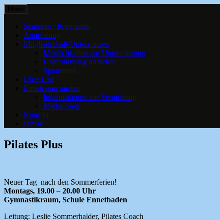
Springe
Menü
zum
Kultur, Kurse und Veranstaltungen für al
Ennetraum – Kulturzentrum E
Inhalt
Startseite / Programm
Anmeldung
Mitgliedschaft/Unterstützen
Möglichkeiten zur Unterstützung
Unterstützung anbieten
Sponsoren
Über Uns
Ennetraum mieten
Informationen zur Vermietung
Mietanfrage
Kontakt
Presse
Pilates Plus
Neuer Tag nach den Sommerferien!
Montags, 19.00 – 20.00 Uhr
Gymnastikraum, Schule Ennetbaden
Leitung: Leslie Sommerhalder, Pilates Coach