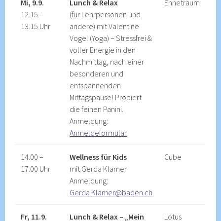
Mi, 9.9.
Lunch & Relax
Ennetraum
12.15 –
(für Lehrpersonen und
13.15 Uhr
andere) mit Valentine
Vogel (Yoga) – Stressfrei &
voller Energie in den
Nachmittag, nach einer
besonderen und
entspannenden
Mittagspause! Probiert
die feinen Panini.
Anmeldung:
Anmeldeformular
14.00 –
Wellness für Kids
Cube
17.00 Uhr
mit Gerda Klamer
Anmeldung:
Gerda.Klamer@baden.ch
Fr, 11.9.
Lunch & Relax – „Mein
Lotus