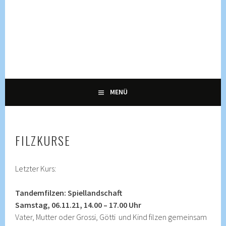
Springe
zum
Inhalt
KULTUR, KURSE UND VERANSTALTUNGEN FÜR ALLE
ENNETRAUM –
GENERATIONEN
KULTURZENTRUM
ENNETBADEN
MENÜ
FILZKURSE
Letzter Kurs:
Tandemfilzen: Spiellandschaft
Samstag, 06.11.21, 14.00 – 17.00 Uhr
Vater, Mutter oder Grossi, Götti und Kind filzen gemeinsam