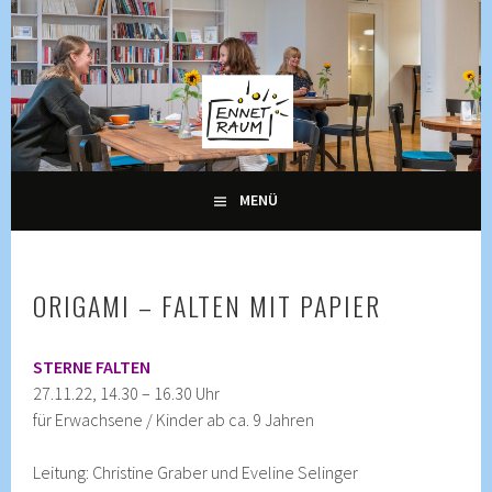
Springe
zum
Inhalt
KULTUR, KURSE UND VERANSTALTUNGEN FÜR ALLE
ENNETRAUM –
GENERATIONEN
KULTURZENTRUM
ENNETBADEN
MENÜ
ORIGAMI – FALTEN MIT PAPIER
STERNE FALTEN
27.11.22, 14.30 – 16.30 Uhr
für Erwachsene / Kinder ab ca. 9 Jahren
Leitung: Christine Graber und Eveline Selinger