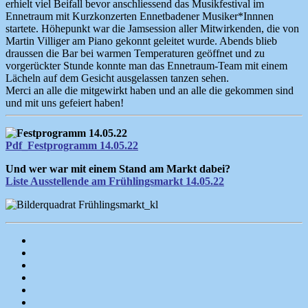
erhielt viel Beifall bevor anschliessend das Musikfestival im
Ennetraum mit Kurzkonzerten Ennetbadener Musiker*Innnen
startete. Höhepunkt war die Jamsession aller Mitwirkenden, die von
Martin Villiger am Piano gekonnt geleitet wurde. Abends blieb
draussen die Bar bei warmen Temperaturen geöffnet und zu
vorgerückter Stunde konnte man das Ennetraum-Team mit einem
Lächeln auf dem Gesicht ausgelassen tanzen sehen.
Merci an alle die mitgewirkt haben und an alle die gekommen sind
und mit uns gefeiert haben!
Pdf_Festprogramm 14.05.22
Und wer war mit einem Stand am Markt dabei?
Liste Ausstellende am Frühlingsmarkt 14.05.22
Startseite
/
Anmeldung
Programm
Mitgliedschaft/Unterstützen
Über
Uns
Ennetraum
mieten
Kontakt