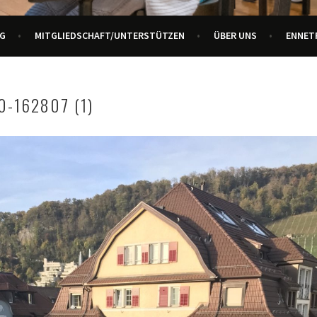
URZENTRUM ENNETBADEN
G
MITGLIEDSCHAFT/UNTERSTÜTZEN
ÜBER UNS
ENNET
0-162807 (1)