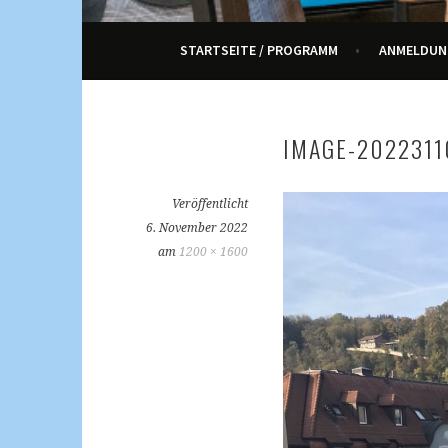
ENNETRAUM – KULT
STARTSEITE / PROGRAMM
ANMELDUN
IMAGE-2022311
Veröffentlicht
6. November 2022
am
1200 × 1600