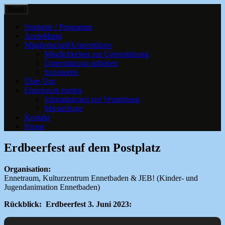
Springe
Menü
zum
Kultur, Kurse und Veranstaltungen für
Ennetraum – Kulturzentrum
Inhalt
Startseite / Programm
alle Generationen
Anmeldung
Ennetbaden
Mitgliedschaft/Unterstützen
Möglichkeiten zur Unterstützung
Unterstützung anbieten
Sponsoren
Über Uns
Ennetraum mieten
Informationen zur Vermietung
Mietanfrage
Kontakt
Presse
Erdbeerfest auf dem Postplatz
Organisation:
Ennetraum, Kulturzentrum Ennetbaden & JEB! (Kinder- und
Jugendanimation Ennetbaden)
Rückblick: Erdbeerfest 3. Juni 2023: