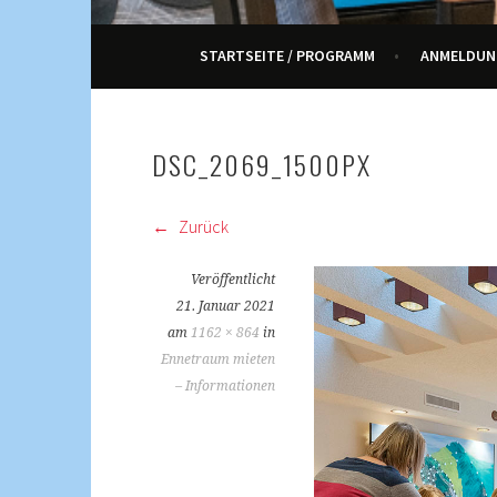
ENNETRAUM – KULT
STARTSEITE / PROGRAMM
ANMELDUN
DSC_2069_1500PX
Zurück
Veröffentlicht
21. Januar 2021
am
1162 × 864
in
Ennetraum mieten
– Informationen