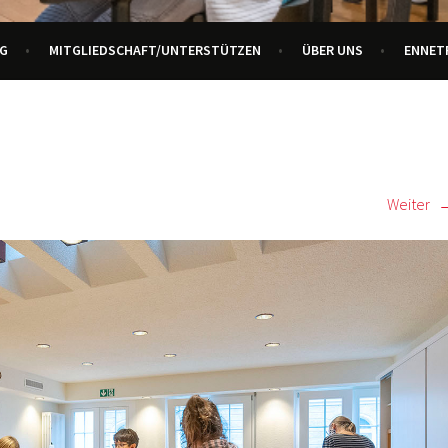
URZENTRUM ENNETBADEN
G
MITGLIEDSCHAFT/UNTERSTÜTZEN
ÜBER UNS
ENNET
Weiter