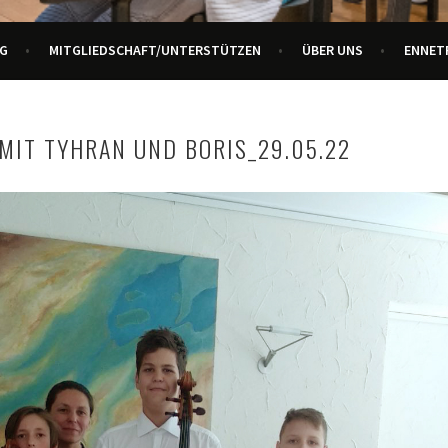
URZENTRUM ENNETBADEN
G
MITGLIEDSCHAFT/UNTERSTÜTZEN
ÜBER UNS
ENNET
MIT TYHRAN UND BORIS_29.05.22