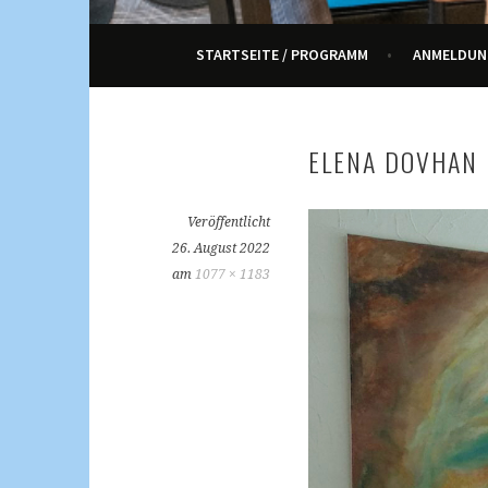
ENNETRAUM – KULT
STARTSEITE / PROGRAMM
ANMELDUN
ELENA DOVHAN 
Veröffentlicht
26. August 2022
am
1077 × 1183