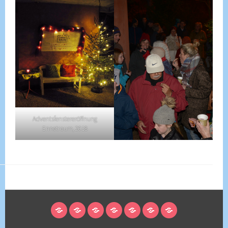
Adventsfenstereröffnung
Ennetraum, 2018
STARTSEITE
ANMELDUNG
MITGLIEDSCHAFT/UNTERSTÜTZEN
ÜBER
ENNETRAUM
KONTAKT
PRESSE