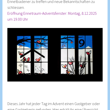
Ennetbadener zu treffen und neue Bekanntschaften zu
schliessen.
Eröffnung Ennetraum-Adventsfenster: Montag, 8.12.2025
um 19.00 Uhr
Dieses Jahr hat jeder Tag im Advent einen Gastgeber oder
eine Gastgeberin gefunden. Hier erhält ihr eine Übersicht: