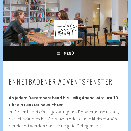
Springe
zum
Inhalt
KULTUR, KURSE UND VERANSTALTUNGEN FÜR ALLE
ENNETRAUM –
GENERATIONEN
KULTURZENTRUM
ENNETBADEN
MENÜ
ENNETBADENER ADVENTSFENSTER
An jedem Dezemberabend bis Heilig Abend wird um 19
Uhr ein Fenster beleuchtet.
Im Freien findet ein ungezwungenes Beisammensein statt,
das mit wärmenden Getränken oder einem kleinen Apéro
bereichert werden darf – eine gute Gelegenheit,