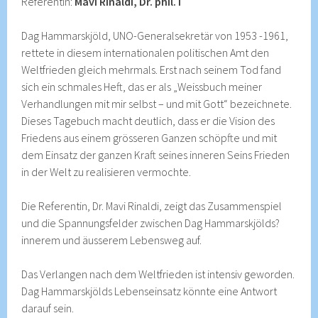
Referentin:
Mavi Rinaldi, Dr. phil. I
Dag Hammarskjöld, UNO-Generalsekretär von 1953 -1961,
rettete in diesem internationalen politischen Amt den
Weltfrieden gleich mehrmals. Erst nach seinem Tod fand
sich ein schmales Heft, das er als „Weissbuch meiner
Verhandlungen mit mir selbst – und mit Gott“ bezeichnete.
Dieses Tagebuch macht deutlich, dass er die Vision des
Friedens aus einem grösseren Ganzen schöpfte und mit
dem Einsatz der ganzen Kraft seines inneren Seins Frieden
in der Welt zu realisieren vermochte.
Die Referentin, Dr. Mavi Rinaldi, zeigt das Zusammenspiel
und die Spannungsfelder zwischen Dag Hammarskjölds?
innerem und äusserem Lebensweg auf.
Das Verlangen nach dem Weltfrieden ist intensiv geworden.
Dag Hammarskjölds Lebenseinsatz könnte eine Antwort
darauf sein.