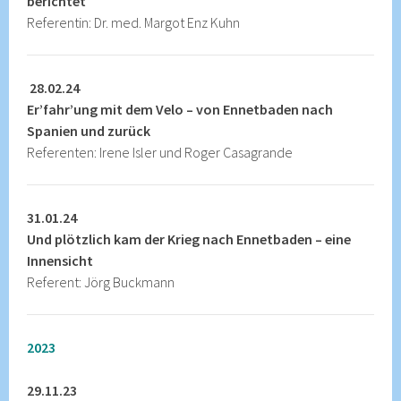
berichtet
Referentin: Dr. med. Margot Enz Kuhn
28.02.24
Er’fahr’ung mit dem Velo – von Ennetbaden nach
Spanien und zurück
Referenten: Irene Isler und Roger Casagrande
31.01.24
Und plötzlich kam der Krieg nach Ennetbaden – eine
Innensicht
Referent: Jörg Buckmann
2023
29.11.23