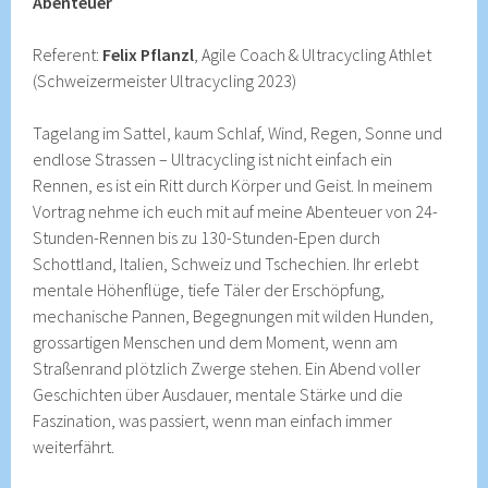
Abenteuer
Referent:
Felix Pflanzl
, Agile Coach & Ultracycling Athlet
(Schweizermeister Ultracycling 2023)
Tagelang im Sattel, kaum Schlaf, Wind, Regen, Sonne und
endlose Strassen – Ultracycling ist nicht einfach ein
Rennen, es ist ein Ritt durch Körper und Geist. In meinem
Vortrag nehme ich euch mit auf meine Abenteuer von 24-
Stunden-Rennen bis zu 130-Stunden-Epen durch
Schottland, Italien, Schweiz und Tschechien. Ihr erlebt
mentale Höhenflüge, tiefe Täler der Erschöpfung,
mechanische Pannen, Begegnungen mit wilden Hunden,
grossartigen Menschen und dem Moment, wenn am
Straßenrand plötzlich Zwerge stehen. Ein Abend voller
Geschichten über Ausdauer, mentale Stärke und die
Faszination, was passiert, wenn man einfach immer
weiterfährt.