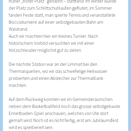
früher „Roter Platz“ genannt – stattfand: Im Winter wurde
der Platz zum Schlittschuhlaufen geflutet, im Sommer
fanden Feste statt, man spielte Tennis und veranstaltete
Bocciaturniere auf einer selbstgebauten Bahn am
Waldrand.
Auch wir machten hier ein kleines Turnier: Nach
historischem Vorbild versuchten wir mit einer
Holzschleuder möglichst gut zu zielen.
Die nächste Station war an der Limmat bei den
Thermalquellen, wo wir das schwefelige Heilwasser
probierten und einen Abstecher zur Thermalbank
machten.
Auf dem Rückweg konnten wir im Gemeinderäumchen
neben dem Basketballfeld noch das grosse selbstgebaute
Ennetbaden-Spiel anschauen, welches von Ute dort
gemalt wird. Noch ist es nicht fertig, erst am Jubiläumsfest
wird es spielbereit sein.