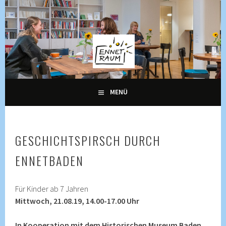
Springe
zum
Inhalt
KULTUR, KURSE UND VERANSTALTUNGEN FÜR ALLE
ENNETRAUM –
GENERATIONEN
KULTURZENTRUM
ENNETBADEN
MENÜ
GESCHICHTSPIRSCH DURCH
ENNETBADEN
Für Kinder ab 7 Jahren
Mittwoch, 21.08.19, 14.00-17.00 Uhr
In Kooperation mit dem Historischen Museum Baden