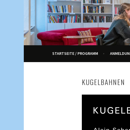
Springe
zum
Inhalt
KULTUR, KURSE UND VERANSTALTUNGEN FÜ
ENNETRAUM – KULT
STARTSEITE / PROGRAMM
ANMELDUN
KUGELBAHNEN