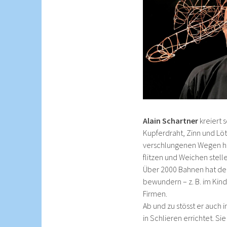
Alain Schartner
kreiert 
Kupferdraht, Zinn und Lö
verschlungenen Wegen hi
flitzen und Weichen stell
Über 2000 Bahnen hat der
bewundern – z. B. im Kin
Firmen.
Ab und zu stösst er auch 
in Schlieren errichtet. S