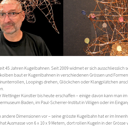
seit 45 Jahren Kugelbahnen. Seit 2009 widmet er sich ausschliesslich s
tkolben baut er Kugenlbahnen in verschiedenen Grössen und Formen u
nunterrollen, Loopings drehen, Glöckchen oder Klangplätchen ansch
en.
 Wettinger Künstler bis heute erschaffen – einige davon kann man im
dermuseum Baden, im Paul-Scherrer-Institut in Villigen oder im Eing
in andere Dimensionen vor – seine grösste Kugelbahn hat er im Innenh
ie hat Ausmasse von 6 x 10 x 9 Metern, dort rollen Kugeln in der Grösse