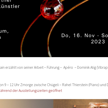
ain erzählt von seiner Arbeit – Führung – Apéro – Dominik Alig (Vibra
n 9 – 12 Uhr Zmorge zwische Chügeli – Rahel Thierstein (Piano) und D
ährend der Ausstellungszeiten geöffnet