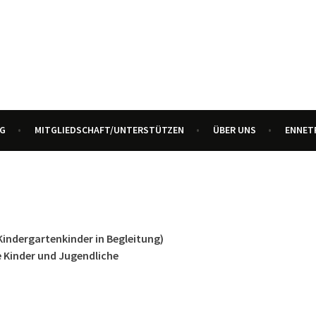
R ALLE GENERATIONEN
URZENTRUM ENNETBADEN
G
MITGLIEDSCHAFT/UNTERSTÜTZEN
ÜBER UNS
ENNET
(Kindergartenkinder in Begleitung)
e Kinder und Jugendliche