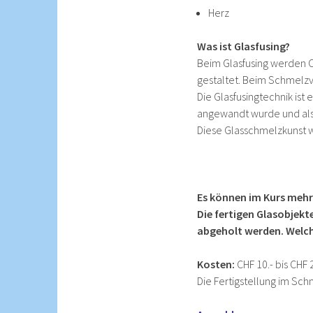
Herz
Was ist Glasfusing?
Beim Glasfusing werden 
gestaltet. Beim Schmelzv
Die Glasfusingtechnik ist
angewandt wurde und als d
Diese Glasschmelzkunst w
Es können im Kurs mehr
Die fertigen Glasobjekt
abgeholt werden. Welch
Kosten:
CHF 10.- bis CHF
Die Fertigstellung im Sch