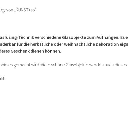
ley von „KUNST+so“
lasfusing-Technik verschiedene Glasobjekte zum Aufhängen. Es e
underbar für die herbstliche oder weihnachtliche Dekoration eig
deres Geschenk dienen können.
wie es gemacht wird. Viele schöne Glasobjekte werden auch dieses 
hl:
l