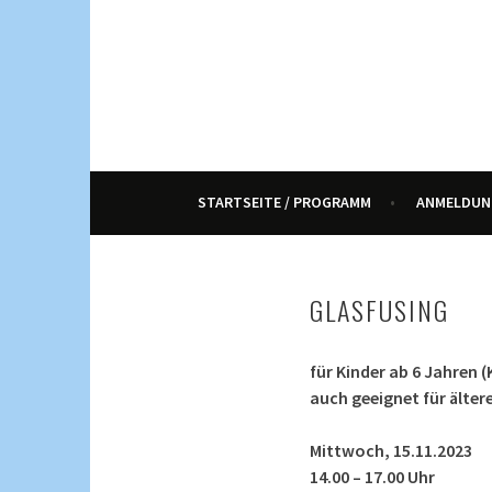
Springe
zum
Inhalt
KULTUR, KURSE UND VERANSTALTUNGEN FÜ
ENNETRAUM – KULT
STARTSEITE / PROGRAMM
ANMELDUN
GLASFUSING
für Kinder ab 6 Jahren 
auch geeignet für älter
Mittwoch, 15.11.2023
14.00 – 17.00 Uhr