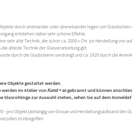
Objekte durch aneinander oder übereinander legen von Glasstücken 
organg entstehen dabei sehr schöne Effekte.
 eine sehr alte Technik, die schon ca. 2000 v.Chr. zur Herstellung von
ie älteste Technik der Glasverarbeitung gilt.
urde durch die Glasbläserei verdrängt und ca. 1920 durch die Amerik
ere Objekte gestaltet werden.
e werden im Atelier von
Kunst + so
gebrannt und können anschlie
e Glasrohlinge zur Auswahl stehen, sehen Sie auf dem Anmeldef
 20.- pro Objekt (abhängig von Grösse und Herstellungsaufwand des Gl
melzofen ist inbegriffen