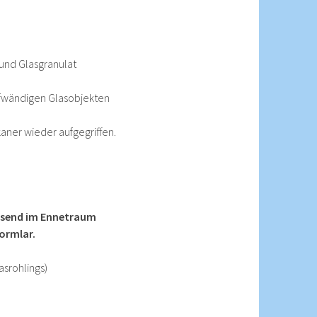
und Glasgranulat
 aufwändigen Glasobjekten
aner wieder aufgegriffen.
ssend im Ennetraum
ormlar.
asrohlings)