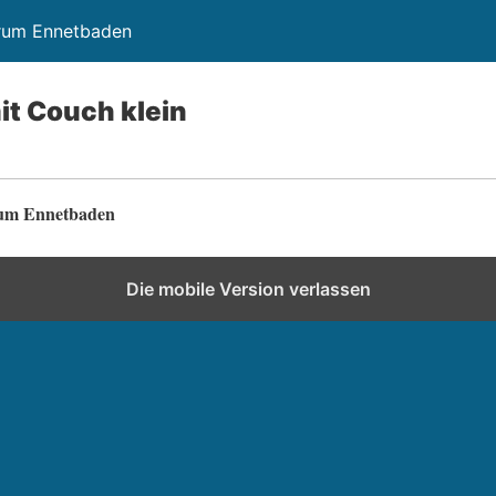
trum Ennetbaden
t Couch klein
rum Ennetbaden
Die mobile Version verlassen