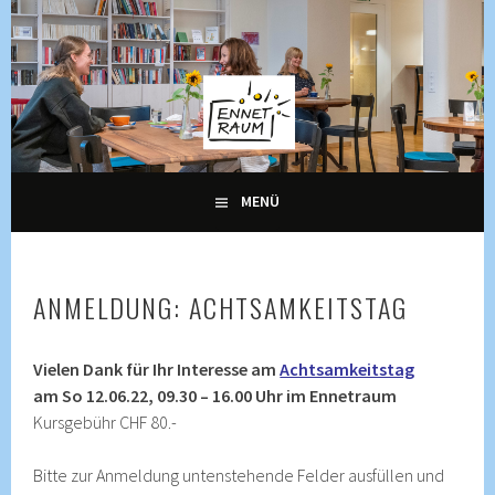
Springe
zum
Inhalt
KULTUR, KURSE UND VERANSTALTUNGEN FÜR ALLE
ENNETRAUM –
GENERATIONEN
KULTURZENTRUM
ENNETBADEN
MENÜ
ANMELDUNG: ACHTSAMKEITSTAG
Vielen Dank für Ihr Interesse am
Achtsamkeitstag
am So 12.06.22, 09.30 – 16.00 Uhr im Ennetraum
Kursgebühr CHF 80.-
Bitte zur Anmeldung untenstehende Felder ausfüllen und